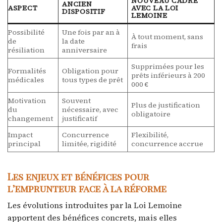
NOUVEAU CADRE
ANCIEN
ASPECT
AVEC LA LOI
DISPOSITIF
LEMOINE
Possibilité
Une fois par an à
À tout moment, sans
de
la date
frais
résiliation
anniversaire
Supprimées pour les
Formalités
Obligation pour
prêts inférieurs à 200
médicales
tous types de prêt
000 €
Motivation
Souvent
Plus de justification
du
nécessaire, avec
obligatoire
changement
justificatif
Impact
Concurrence
Flexibilité,
principal
limitée, rigidité
concurrence accrue
Les enjeux et bénéfices pour
l’emprunteur face à la réforme
Les évolutions introduites par la Loi Lemoine
apportent des bénéfices concrets, mais elles