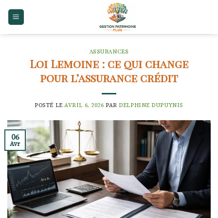
Skip
to
content
ASSURANCES
Loi Lemoine : ce qui change
pour l’assurance crédit
POSTÉ LE
AVRIL 6, 2026
PAR
DELPHINE DUPUYNIS
06
Avr