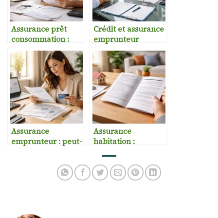
Assurance prêt
Crédit et assurance
consommation :
emprunteur
faut-il la prendre ?
Assurance
Assurance
emprunteur : peut-
habitation :
on en changer
franchise et
facilement ?
garanties
expliquées