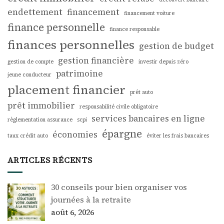
endettement
financement
financement voiture
finance personnelle
finance responsable
finances personnelles
gestion de budget
gestion financière
gestion de compte
investir depuis zéro
patrimoine
jeune conducteur
placement financier
prêt auto
prêt immobilier
responsabilité civile obligatoire
services bancaires en ligne
règlementation assurance
scpi
épargne
économies
taux crédit auto
éviter les frais bancaires
ARTICLES RÉCENTS
30 conseils pour bien organiser vos
journées à la retraite
août 6, 2026