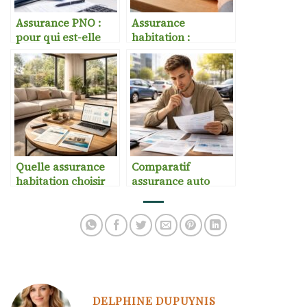
Assurance PNO :
Assurance
pour qui est-elle
habitation :
obligatoire ?
franchise et
garanties
expliquées
Quelle assurance
Comparatif
habitation choisir
assurance auto
en 2026 ?
jeune conducteur
DELPHINE DUPUYNIS