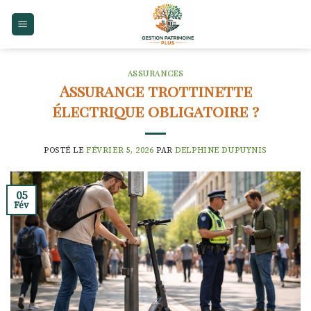
Skip
to
content
ASSURANCES
Assurance trottinette
électrique obligatoire ?
POSTÉ LE
FÉVRIER 5, 2026
PAR
DELPHINE DUPUYNIS
05
Fév