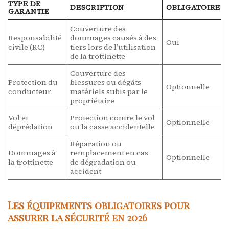
TYPE DE
DESCRIPTION
OBLIGATOIRE
GARANTIE
Couverture des
Responsabilité
dommages causés à des
Oui
civile (RC)
tiers lors de l’utilisation
de la trottinette
Couverture des
Protection du
blessures ou dégâts
Optionnelle
conducteur
matériels subis par le
propriétaire
Vol et
Protection contre le vol
Optionnelle
déprédation
ou la casse accidentelle
Réparation ou
Dommages à
remplacement en cas
Optionnelle
la trottinette
de dégradation ou
accident
Les équipements obligatoires pour
assurer la sécurité en 2026