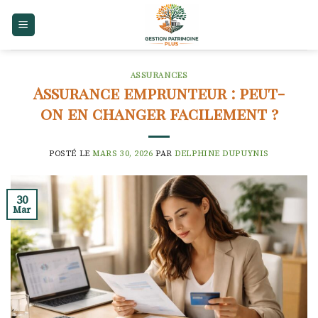
Skip
to
content
ASSURANCES
Assurance emprunteur : peut-
on en changer facilement ?
POSTÉ LE
MARS 30, 2026
PAR
DELPHINE DUPUYNIS
30
Mar