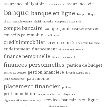
assurance obligatoire
assurance vie
assurance rc
banque
banque en ligne
banque éthique
choisir complémentaire
choisir mutuelle
comparatif assurance
compte bancaire
compte joint
conditions crédit auto
conseils patrimoine
crédit auto
crédit immobilier
crédit refusé
découvert bancaire
endettement
financement
financement voiture
finance personnelle
finance responsable
finances personnelles
gestion de budget
gestion financière
gestion de compte
investir depuis zéro
patrimoine
jeune conducteur
placement financier
prêt auto
prêt immobilier
responsabilité civile obligatoire
services bancaires en ligne
règlementation assurance
scpi