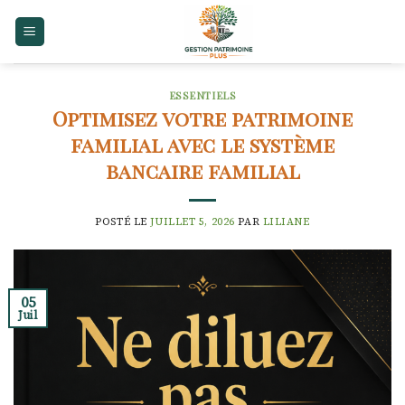
Skip
to
content
ESSENTIELS
Optimisez votre patrimoine
familial avec le système
bancaire familial
POSTÉ LE
JUILLET 5, 2026
PAR
LILIANE
05
Juil