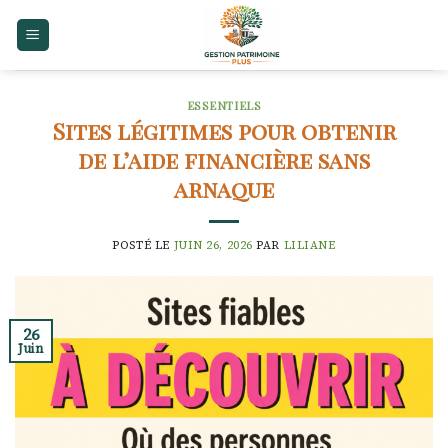
Skip
to
content
ESSENTIELS
Sites légitimes pour obtenir
de l’aide financière sans
arnaque
POSTÉ LE
JUIN 26, 2026
PAR
LILIANE
26
Juin