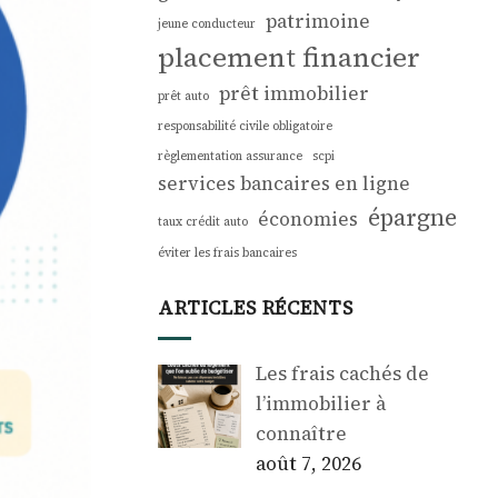
patrimoine
jeune conducteur
placement financier
prêt immobilier
prêt auto
responsabilité civile obligatoire
règlementation assurance
scpi
services bancaires en ligne
épargne
économies
taux crédit auto
éviter les frais bancaires
ARTICLES RÉCENTS
Les frais cachés de
l’immobilier à
connaître
août 7, 2026