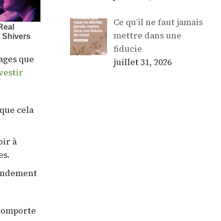
Ce qu’il ne faut jamais
mettre dans une
fiducie
tages que
juillet 31, 2026
vestir
 que cela
oir à
es.
rendement
 comporte