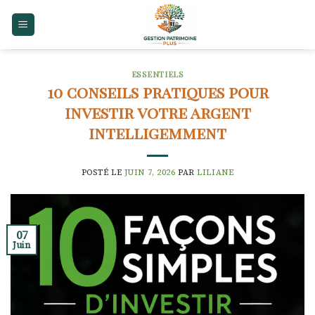
Skip
to
content
ESSENTIELS
10 conseils pratiques pour
investir votre argent
intelligemment
POSTÉ LE
JUIN 7, 2026
PAR
LILIANE
07
Juin