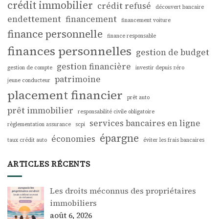
crédit immobilier
crédit refusé
découvert bancaire
endettement
financement
financement voiture
finance personnelle
finance responsable
finances personnelles
gestion de budget
gestion financière
gestion de compte
investir depuis zéro
patrimoine
jeune conducteur
placement financier
prêt auto
prêt immobilier
responsabilité civile obligatoire
services bancaires en ligne
règlementation assurance
scpi
épargne
économies
taux crédit auto
éviter les frais bancaires
ARTICLES RÉCENTS
Les droits méconnus des propriétaires
immobiliers
août 6, 2026