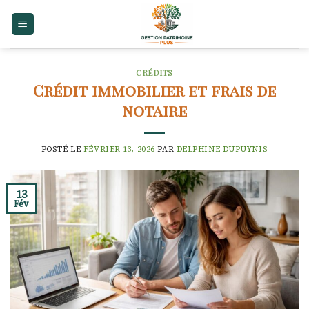
Skip
to
content
CRÉDITS
Crédit immobilier et frais de
notaire
POSTÉ LE
FÉVRIER 13, 2026
PAR
DELPHINE DUPUYNIS
13
Fév