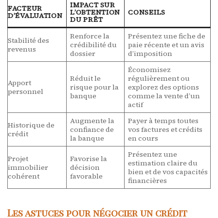
IMPACT SUR
FACTEUR
L’OBTENTION
CONSEILS
D’ÉVALUATION
DU PRÊT
Renforce la
Présentez une fiche de
Stabilité des
crédibilité du
paie récente et un avis
revenus
dossier
d’imposition
Économisez
Réduit le
régulièrement ou
Apport
risque pour la
explorez des options
personnel
banque
comme la vente d’un
actif
Augmente la
Payer à temps toutes
Historique de
confiance de
vos factures et crédits
crédit
la banque
en cours
Présentez une
Projet
Favorise la
estimation claire du
immobilier
décision
bien et de vos capacités
cohérent
favorable
financières
Les astuces pour négocier un crédit