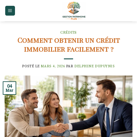
Skip
to
content
CRÉDITS
Comment obtenir un crédit
immobilier facilement ?
POSTÉ LE
MARS 4, 2026
PAR
DELPHINE DUPUYNIS
04
Mar