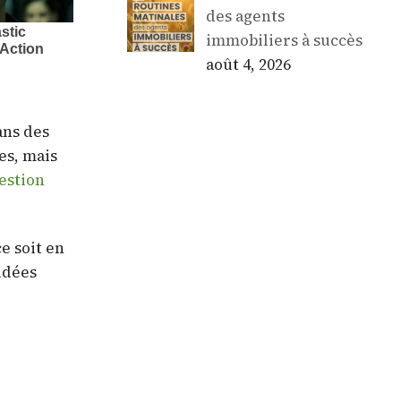
des agents
immobiliers à succès
août 4, 2026
ans des
es, mais
estion
e soit en
idées