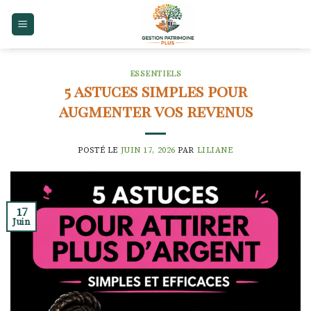
Skip
to
content
ESSENTIELS
5 astuces simples pour
augmenter vos revenus
POSTÉ LE
JUIN 17, 2026
PAR
LILIANE
17
Juin