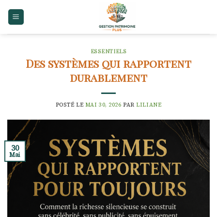
Skip
to
content
ESSENTIELS
Des systèmes qui rapportent
durablement
POSTÉ LE
MAI 30, 2026
PAR
LILIANE
30
Mai