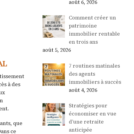
août 6, 2026
Comment créer un
patrimoine
immobilier rentable
en trois ans
août 5, 2026
al
7 routines matinales
des agents
stissement
immobiliers à succès
cès à des
août 4, 2026
ux
on
Stratégies pour
ent.
économiser en vue
d’une retraite
ants, que
anticipée
Dans ce