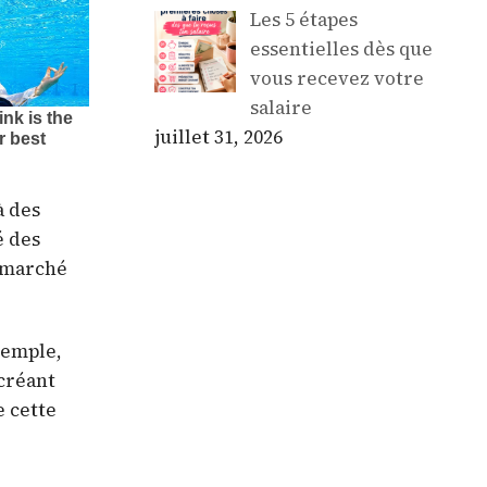
Les 5 étapes
essentielles dès que
vous recevez votre
salaire
juillet 31, 2026
à des
é des
e marché
xemple,
 créant
e cette