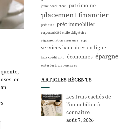
patrimoine
jeune conducteur
placement financier
prêt immobilier
prêt auto
responsabilité civile obligatoire
règlementation assurance
scpi
services bancaires en ligne
épargne
économies
taux crédit auto
éviter les frais bancaires
équente,
enses, en
ARTICLES RÉCENTS
lan
Les frais cachés de
es
l’immobilier à
connaître
août 7, 2026