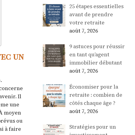
25 étapes essentielles
avant de prendre
votre retraite
août 7, 2026
9 astuces pour réussir
vec un
en tant qu’agent
immobilier débutant
août 7, 2026
.
Économiser pour la
e concerne
retraite : combien de
venir. Il
côtés chaque âge ?
Même une
août 7, 2026
. À moyen
prévus ou
Stratégies pour un
i à faire