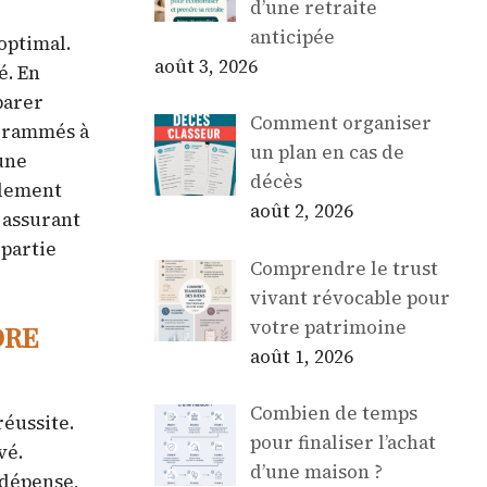
d’une retraite
anticipée
optimal.
août 3, 2026
é. En
parer
Comment organiser
ogrammés à
un plan en cas de
une
décès
alement
août 2, 2026
n assurant
 partie
Comprendre le trust
vivant révocable pour
votre patrimoine
dre
août 1, 2026
Combien de temps
réussite.
pour finaliser l’achat
vé.
d’une maison ?
 dépense,