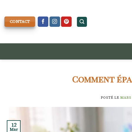
Skip
to
content
CONTACT
Comment épar
POSTÉ LE
MARS 
12
Mar