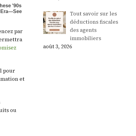
Tout savoir sur les
déductions fiscales
des agents
encez par
immobiliers
permettra
août 3, 2026
nomisez
ul pour
mmation et
s
uits ou