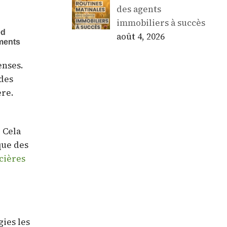
des agents
immobiliers à succès
août 4, 2026
enses.
 des
ère.
? Cela
que des
cières
ies les